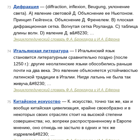
Дифракция
— (diffraction, inflexion, Beugung, уклонение
73
света). А) явление световой Д. Объяснение ее Ньютоном.
Принцип Гюйгенса. Объяснение Д. Френелем. В) плоская
дифракционная сетка. Вогнутая сетка Роуланда. С) таблица
длины волн. D) явление Д. в&#8230; …
Энциклопедический словарь Ф.А. Брокгауза и И.А. Ефрона
Итальянская литература
— I Итальянский язык
74
становится литературным сравнительно поздно (после
1250 г.): другие неолатинские языки обособились раньше
почти на два века. Это явление объясняется устойчивостью
латинской традиции в Италии. Нигде латынь не была так
живуча,&#8230; …
Энциклопедический словарь Ф.А. Брокгауза и И.А. Ефрона
Китайское искусство
— К. искусство, точно так же, как и
75
вообще китайская цивилизация, крайне своеобразно и в
некоторых своих отраслях стоит на высокой степени
совершенства; но, вопреки распространенному в Европе
мнению, оно отнюдь не застыло в одних и тех же
издревле&#8230; …