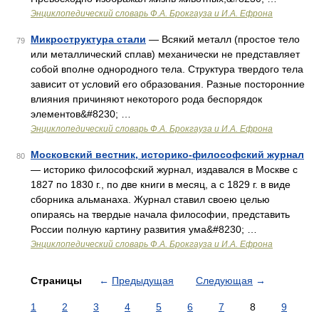
Энциклопедический словарь Ф.А. Брокгауза и И.А. Ефрона
Микроструктура стали
— Всякий металл (простое тело
79
или металлический сплав) механически не представляет
собой вполне однородного тела. Структура твердого тела
зависит от условий его образования. Разные посторонние
влияния причиняют некоторого рода беспорядок
элементов&#8230; …
Энциклопедический словарь Ф.А. Брокгауза и И.А. Ефрона
Московский вестник, историко-философский журнал
80
— историко философский журнал, издавался в Москве с
1827 по 1830 г., по две книги в месяц, а с 1829 г. в виде
сборника альманаха. Журнал ставил своею целью
опираясь на твердые начала философии, представить
России полную картину развития ума&#8230; …
Энциклопедический словарь Ф.А. Брокгауза и И.А. Ефрона
Страницы
←
Предыдущая
Следующая
→
1
2
3
4
5
6
7
8
9