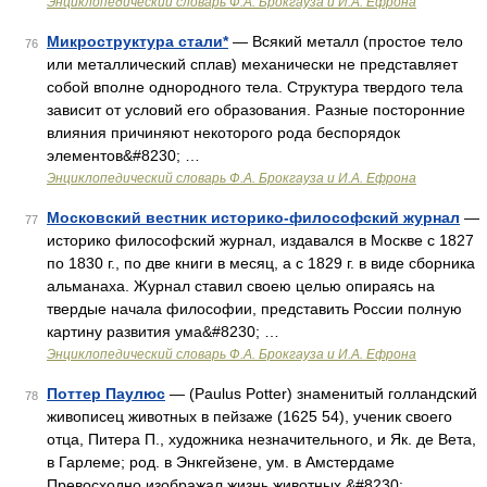
Энциклопедический словарь Ф.А. Брокгауза и И.А. Ефрона
Микроструктура стали*
— Всякий металл (простое тело
76
или металлический сплав) механически не представляет
собой вполне однородного тела. Структура твердого тела
зависит от условий его образования. Разные посторонние
влияния причиняют некоторого рода беспорядок
элементов&#8230; …
Энциклопедический словарь Ф.А. Брокгауза и И.А. Ефрона
Московский вестник историко-философский журнал
—
77
историко философский журнал, издавался в Москве с 1827
по 1830 г., по две книги в месяц, а с 1829 г. в виде сборника
альманаха. Журнал ставил своею целью опираясь на
твердые начала философии, представить России полную
картину развития ума&#8230; …
Энциклопедический словарь Ф.А. Брокгауза и И.А. Ефрона
Поттер Паулюс
— (Paulus Potter) знаменитый голландский
78
живописец животных в пейзаже (1625 54), ученик своего
отца, Питера П., художника незначительного, и Як. де Вета,
в Гарлеме; род. в Энкгейзене, ум. в Амстердаме
Превосходно изображал жизнь животных,&#8230; …